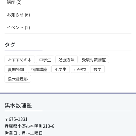
講座 (2)
お知らせ (6)
イベント (2)
タグ
おすすめの本
中学生
勉強方法
受験対策講座
夏期特訓
宿題講座
小学生
小野市
数学
黒木数理塾
黒木数理塾
〒675-1331
兵庫県小野市神明町213-6
営業日：月～土曜日